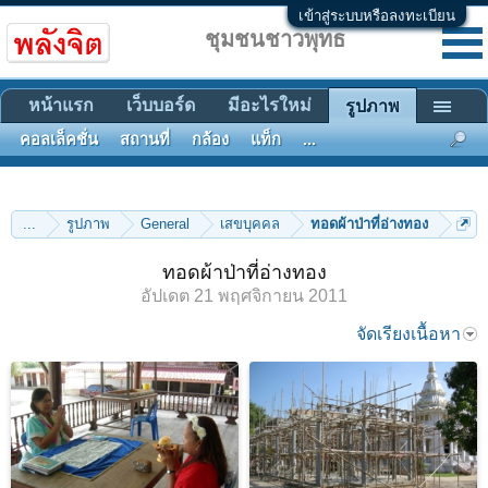
เข้าสู่ระบบหรือลงทะเบียน
ชุมชนชาวพุทธ
หน้าแรก
เว็บบอร์ด
มีอะไรใหม่
รูปภาพ
คอลเล็คชั่น
สถานที่
กล้อง
แท็ก
...
...
รูปภาพ
General
เสขบุคคล
ทอดผ้าป่าที่อ่างทอง
ทอดผ้าป่าที่อ่างทอง
อัปเดต
21 พฤศจิกายน 2011
จัดเรียงเนื้อหา