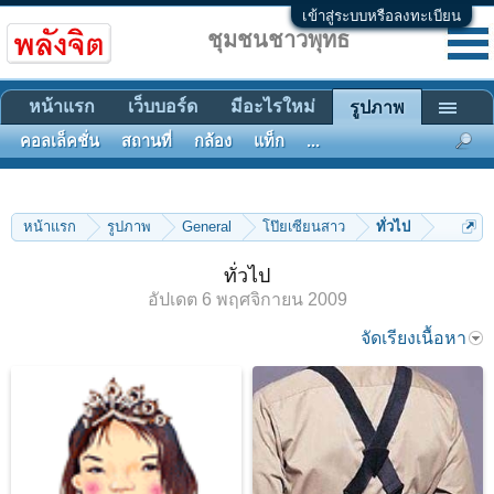
เข้าสู่ระบบหรือลงทะเบียน
ชุมชนชาวพุทธ
หน้าแรก
เว็บบอร์ด
มีอะไรใหม่
รูปภาพ
คอลเล็คชั่น
สถานที่
กล้อง
แท็ก
...
หน้าแรก
รูปภาพ
General
โป๊ยเซียนสาว
ทั่วไป
ทั่วไป
อัปเดต
6 พฤศจิกายน 2009
จัดเรียงเนื้อหา