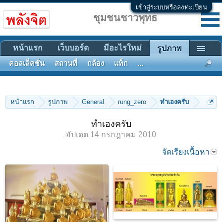
เข้าสู่ระบบหรือลงทะเบียน
ชุมชนชาวพุทธ
หน้าแรก
เว็บบอร์ด
มีอะไรใหม่
รูปภาพ
คอลเล็คชั่น
สถานที่
กล้อง
แท็ก
...
หน้าแรก
รูปภาพ
General
rung_zero
ทำเองครับ
ทำเองครับ
อัปเดต
14 กรกฎาคม 2010
จัดเรียงเนื้อหา