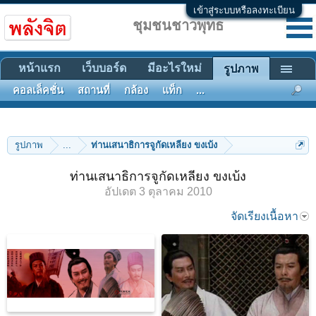
เข้าสู่ระบบหรือลงทะเบียน
ชุมชนชาวพุทธ
หน้าแรก
เว็บบอร์ด
มีอะไรใหม่
รูปภาพ
คอลเล็คชั่น
สถานที่
กล้อง
แท็ก
...
รูปภาพ
...
ท่านเสนาธิการจูกัดเหลียง ขงเบ้ง
ท่านเสนาธิการจูกัดเหลียง ขงเบ้ง
อัปเดต
3 ตุลาคม 2010
จัดเรียงเนื้อหา