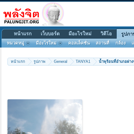
หน้าแรก
เว็บบอร์ด
มีอะไรใหม่
วิดีโอ
รูปภา
หมวดหมู่
มีอะไรใหม่
คอลเล็คชั่น
สถานที่
กล้อง
แ
หน้าแรก
รูปภาพ
General
TANYA1
น้ำพุร้อนที่อำเภอฝาง