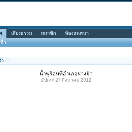
เสียงธรรม
สมาชิก
ห้องสนทนา
พ
ท็ก
จ้า
น้ำพุร้อนที่อำเภอฝางจ้า
อัปเดต
27 สิงหาคม 2012