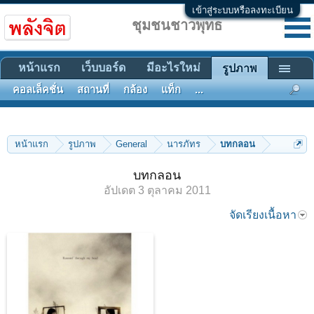
เข้าสู่ระบบหรือลงทะเบียน
ชุมชนชาวพุทธ
หน้าแรก
เว็บบอร์ด
มีอะไรใหม่
รูปภาพ
คอลเล็คชั่น
สถานที่
กล้อง
แท็ก
...
หน้าแรก
รูปภาพ
General
นารภัทร
บทกลอน
บทกลอน
อัปเดต
3 ตุลาคม 2011
จัดเรียงเนื้อหา