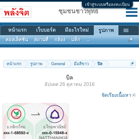
เข้าสู่ระบบหรือลงทะเบียน
ชุมชนชาวพุทธ
หน้าแรก
เว็บบอร์ด
มีอะไรใหม่
รูปภาพ
คอลเล็คชั่น
สถานที่
กล้อง
แท็ก
...
หน้าแรก
รูปภาพ
General
มือสีขาว
บิล
บิล
อัปเดต
26 ตุลาคม 2016
จัดเรียงเนื้อหา