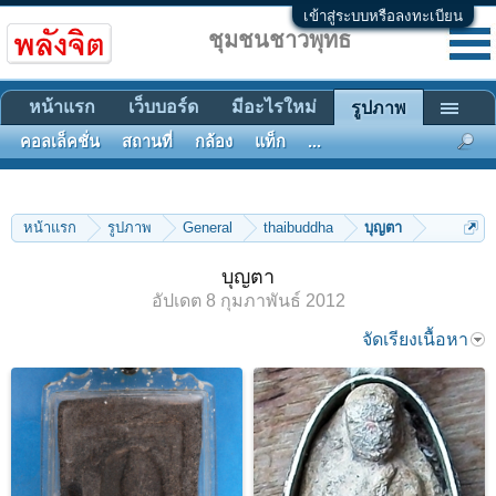
เข้าสู่ระบบหรือลงทะเบียน
ชุมชนชาวพุทธ
หน้าแรก
เว็บบอร์ด
มีอะไรใหม่
รูปภาพ
คอลเล็คชั่น
สถานที่
กล้อง
แท็ก
...
หน้าแรก
รูปภาพ
General
thaibuddha
บุญตา
บุญตา
อัปเดต
8 กุมภาพันธ์ 2012
จัดเรียงเนื้อหา