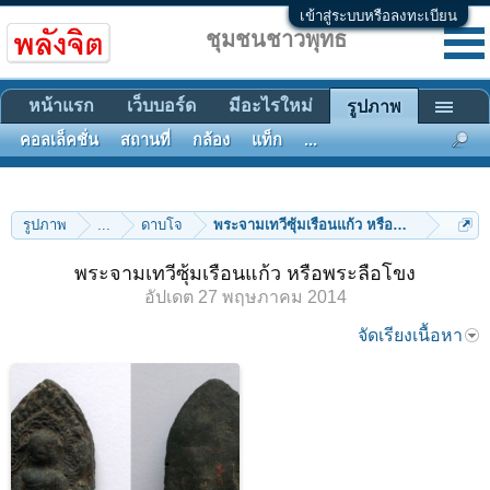
เข้าสู่ระบบหรือลงทะเบียน
ชุมชนชาวพุทธ
หน้าแรก
เว็บบอร์ด
มีอะไรใหม่
รูปภาพ
คอลเล็คชั่น
สถานที่
กล้อง
แท็ก
...
รูปภาพ
...
ดาบโจ
พระจามเทวีซุ้มเรือนแก้ว หรือพระลือโขง
พระจามเทวีซุ้มเรือนแก้ว หรือพระลือโขง
อัปเดต
27 พฤษภาคม 2014
จัดเรียงเนื้อหา