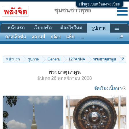
เข้าสู่ระบบหรือลงทะเบียน
ชุมชนชาวพุทธ
หน้าแรก
เว็บบอร์ด
มีอะไรใหม่
รูปภาพ
คอลเล็คชั่น
สถานที่
กล้อง
แท็ก
...
หน้าแรก
รูปภาพ
General
12PANNA
พระธาตุนาดูน
พระธาตุนาดูน
อัปเดต
26 พฤศจิกายน 2008
จัดเรียงเนื้อหา