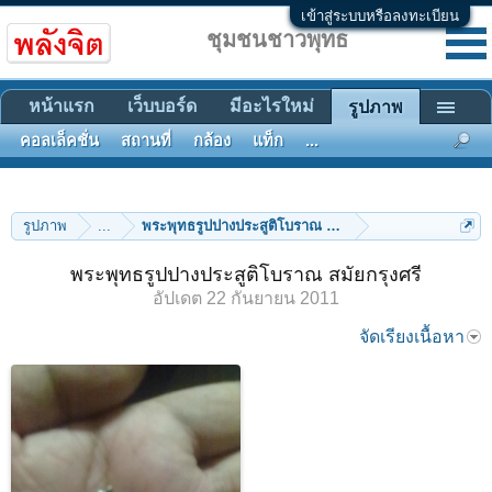
เข้าสู่ระบบหรือลงทะเบียน
ชุมชนชาวพุทธ
หน้าแรก
เว็บบอร์ด
มีอะไรใหม่
รูปภาพ
คอลเล็คชั่น
สถานที่
กล้อง
แท็ก
...
รูปภาพ
...
พระพุทธรูปปางประสูติโบราณ สมัยกรุงศรี
พระพุทธรูปปางประสูติโบราณ สมัยกรุงศรี
อัปเดต
22 กันยายน 2011
จัดเรียงเนื้อหา