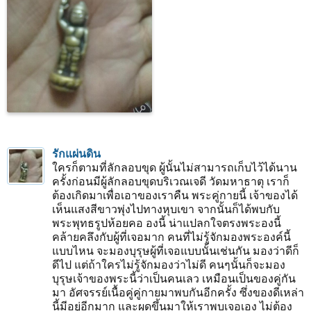
รักแผ่นดิน
ใครก็ตามที่ลักลอบขุด ผู้นั้นไม่สามารถเก็บไว้ได้นาน
ครั้งก่อนมีผู้ลักลอบขุดบริเวณเจดี วัดมหาธาตุ เราก็
ต้องเกิดมาเพื่อเอาของเราคืน พระคู่กายนี้ เจ้าของได้
เห็นแสงสีขาวพุ่งไปทางหุบเขา จากนั้นก็ได้พบกับ
พระพุทธรูปห้อยคอ องนี้ น่าแปลกใจตรงพระองนี้
คล้ายคลึงกับผู้ที่เจอมาก คนที่ไม่รู้จักมองพระองค์นี้
แบบไหน จะมองบุรุษผู้ที่เจอแบบนั้นเช่นกัน มองว่าดีก็
ดีไป แต่ถ้าใครไม่รู้จักมองว่าไม่ดี คนๆนั้นก็จะมอง
บุรุษเจ้าของพระนี้ว่าเป็นคนเลว เหมือนเป็นของคู่กัน
มา อัศจรรย์เนื้อคู่คู่กายมาพบกันอีกครั้ง ซึ่งของดีเหล่า
นี้มีอยู่อีกมาก และผุดขึ้นมาให้เราพบเจอเอง ไม่ต้อง