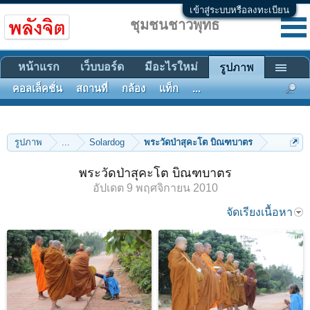
เข้าสู่ระบบหรือลงทะเบียน
ชุมชนชาวพุทธ
หน้าแรก
เว็บบอร์ด
มีอะไรใหม่
รูปภาพ
คอลเล็คชั่น
สถานที่
กล้อง
แท็ก
...
รูปภาพ
...
Solardog
พระวัดป่าสุคะโต บิณฑบาตร
พระวัดป่าสุคะโต บิณฑบาตร
อัปเดต
9 พฤศจิกายน 2010
จัดเรียงเนื้อหา