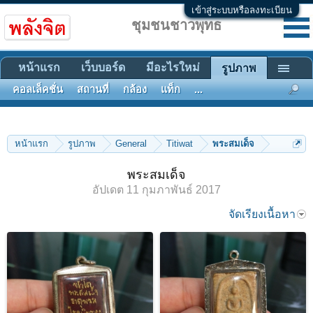
เข้าสู่ระบบหรือลงทะเบียน
ชุมชนชาวพุทธ
หน้าแรก
เว็บบอร์ด
มีอะไรใหม่
รูปภาพ
คอลเล็คชั่น
สถานที่
กล้อง
แท็ก
...
หน้าแรก
รูปภาพ
General
Titiwat
พระสมเด็จ
พระสมเด็จ
อัปเดต
11 กุมภาพันธ์ 2017
จัดเรียงเนื้อหา