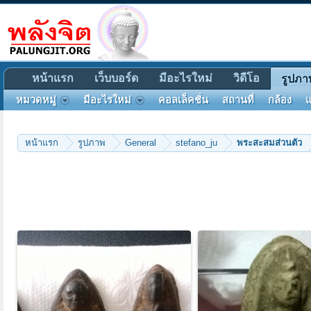
หน้าแรก
เว็บบอร์ด
มีอะไรใหม่
วิดีโอ
รูปภา
หมวดหมู่
มีอะไรใหม่
คอลเล็คชั่น
สถานที่
กล้อง
แ
หน้าแรก
รูปภาพ
General
stefano_ju
พระสะสมส่วนตัว