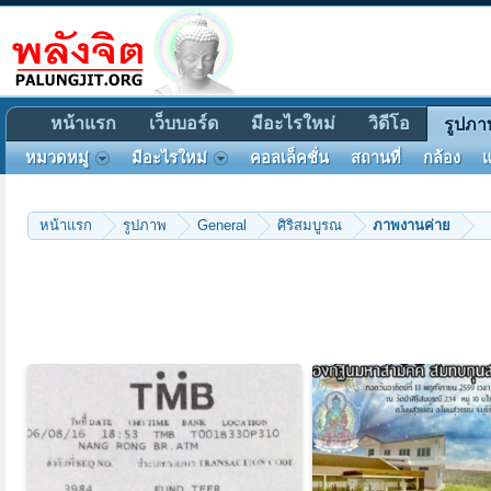
หน้าแรก
เว็บบอร์ด
มีอะไรใหม่
วิดีโอ
รูปภา
หมวดหมู่
มีอะไรใหม่
คอลเล็คชั่น
สถานที่
กล้อง
แ
หน้าแรก
รูปภาพ
General
ศิริสมบูรณ
ภาพงานค่าย