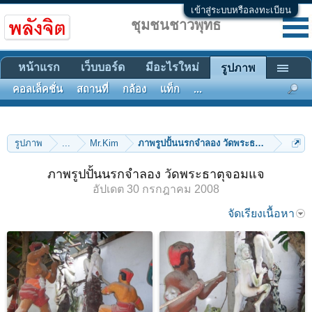
เข้าสู่ระบบหรือลงทะเบียน
ชุมชนชาวพุทธ
หน้าแรก
เว็บบอร์ด
มีอะไรใหม่
รูปภาพ
คอลเล็คชั่น
สถานที่
กล้อง
แท็ก
...
รูปภาพ
...
Mr.Kim
ภาพรูปปั้นนรกจำลอง วัดพระธาตุจอมแจ
ภาพรูปปั้นนรกจำลอง วัดพระธาตุจอมแจ
อัปเดต
30 กรกฎาคม 2008
จัดเรียงเนื้อหา