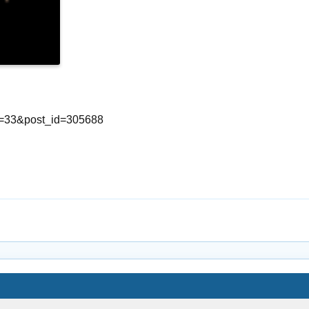
id=33&post_id=305688