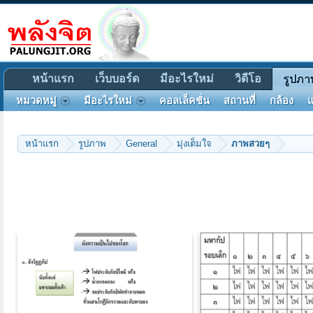
หน้าแรก
เว็บบอร์ด
มีอะไรใหม่
วิดีโอ
รูปภา
หมวดหมู่
มีอะไรใหม่
คอลเล็คชั่น
สถานที่
กล้อง
แ
หน้าแรก
รูปภาพ
General
มุ่งเต็มใจ
ภาพสวยๆ