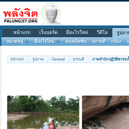
หน้าแรก
เว็บบอร์ด
มีอะไรใหม่
วิดีโอ
รูปภา
หมวดหมู่
มีอะไรใหม่
คอลเล็คชั่น
สถานที่
กล้อง
แ
หน้าแรก
รูปภาพ
General
ธรรมดี
ภาพสำนักปฏิบัติธรรมถ