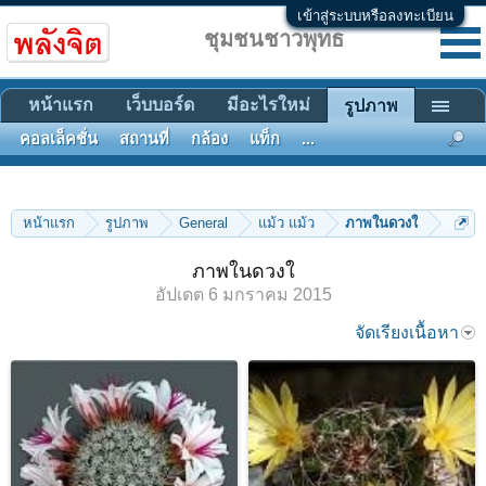
เข้าสู่ระบบหรือลงทะเบียน
ชุมชนชาวพุทธ
หน้าแรก
เว็บบอร์ด
มีอะไรใหม่
รูปภาพ
คอลเล็คชั่น
สถานที่
กล้อง
แท็ก
...
หน้าแรก
รูปภาพ
General
แม้ว แม้ว
ภาพในดวงใ
ภาพในดวงใ
อัปเดต
6 มกราคม 2015
จัดเรียงเนื้อหา