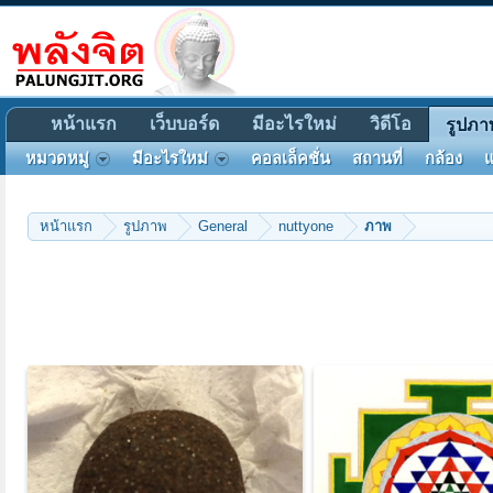
หน้าแรก
เว็บบอร์ด
มีอะไรใหม่
วิดีโอ
รูปภา
หมวดหมู่
มีอะไรใหม่
คอลเล็คชั่น
สถานที่
กล้อง
แ
หน้าแรก
รูปภาพ
General
nuttyone
ภาพ