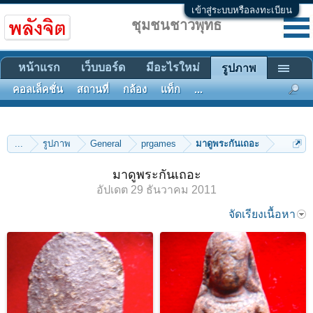
เข้าสู่ระบบหรือลงทะเบียน
ชุมชนชาวพุทธ
หน้าแรก
เว็บบอร์ด
มีอะไรใหม่
รูปภาพ
คอลเล็คชั่น
สถานที่
กล้อง
แท็ก
...
...
รูปภาพ
General
prgames
มาดูพระกันเถอะ
มาดูพระกันเถอะ
อัปเดต
29 ธันวาคม 2011
จัดเรียงเนื้อหา