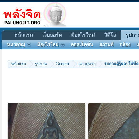
หน้าแรก
เว็บบอร์ด
มีอะไรใหม่
วิดีโอ
รูปภา
หมวดหมู่
มีอะไรใหม่
คอลเล็คชั่น
สถานที่
กล้อง
แ
หน้าแรก
รูปภาพ
General
แอบดูพระ
รบกวนผู้รู้ตอบให้ท