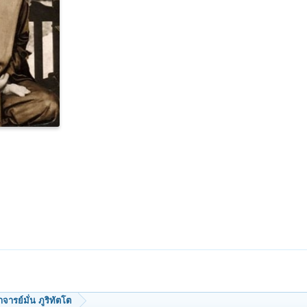
รย์มั่น ภูริทัตโต