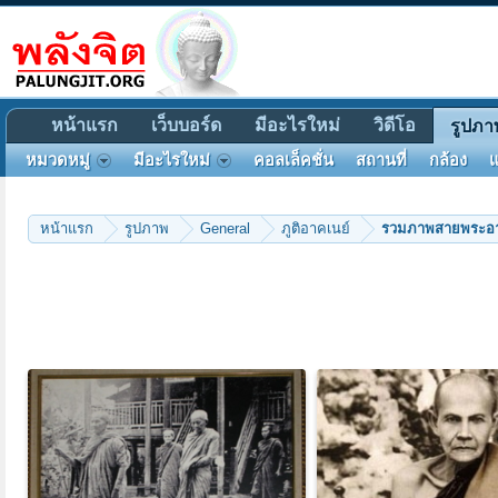
หน้าแรก
เว็บบอร์ด
มีอะไรใหม่
วิดีโอ
รูปภา
หมวดหมู่
มีอะไรใหม่
คอลเล็คชั่น
สถานที่
กล้อง
แ
หน้าแรก
รูปภาพ
General
ภูติอาคเนย์
รวมภาพสายพระอาจา