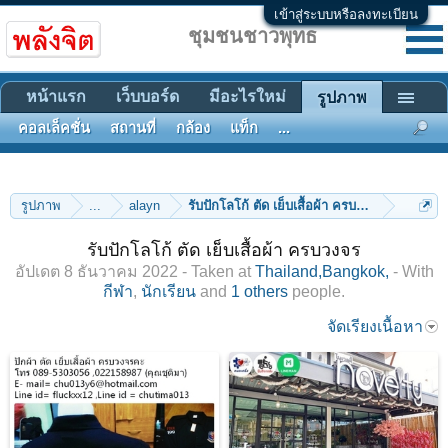
เข้าสู่ระบบหรือลงทะเบียน
ชุมชนชาวพุทธ
หน้าแรก
เว็บบอร์ด
มีอะไรใหม่
รูปภาพ
คอลเล็คชั่น
สถานที่
กล้อง
แท็ก
...
รูปภาพ
...
alayn
รับปักโลโก้ ตัด เย็บเสื้อผ้า ครบวงจร
รับปักโลโก้ ตัด เย็บเสื้อผ้า ครบวงจร
อัปเดต
8 ธันวาคม 2022
- Taken at
Thailand,Bangkok,
- With
กีฬา
,
นักเรียน
and
1 others
people.
จัดเรียงเนื้อหา