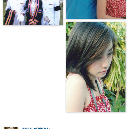
เทพมารพรหม