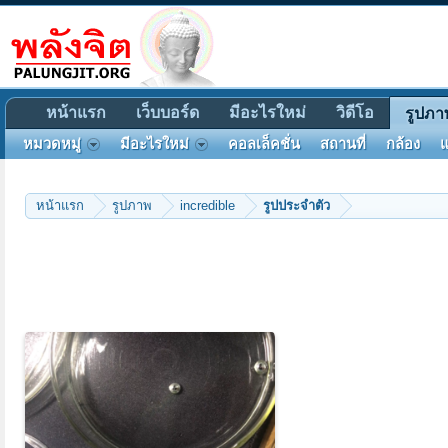
หน้าแรก
เว็บบอร์ด
มีอะไรใหม่
วิดีโอ
รูปภา
หมวดหมู่
มีอะไรใหม่
คอลเล็คชั่น
สถานที่
กล้อง
แ
หน้าแรก
รูปภาพ
incredible
รูปประจำตัว