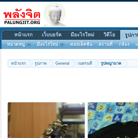
หน้าแรก
เว็บบอร์ด
มีอะไรใหม่
วิดีโอ
รูปภา
หมวดหมู่
มีอะไรใหม่
คอลเล็คชั่น
สถานที่
กล้อง
แ
หน้าแรก
รูปภาพ
General
เนตรนที
รูปพญานาค