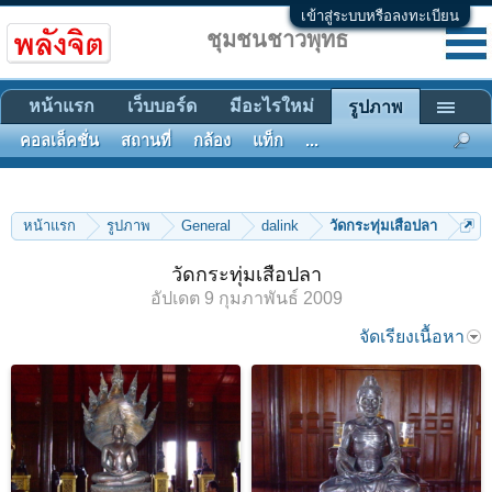
เข้าสู่ระบบหรือลงทะเบียน
ชุมชนชาวพุทธ
หน้าแรก
เว็บบอร์ด
มีอะไรใหม่
รูปภาพ
คอลเล็คชั่น
สถานที่
กล้อง
แท็ก
...
หน้าแรก
รูปภาพ
General
dalink
วัดกระทุ่มเสือปลา
วัดกระทุ่มเสือปลา
อัปเดต
9 กุมภาพันธ์ 2009
จัดเรียงเนื้อหา