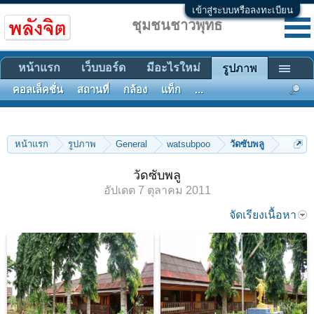
เข้าสู่ระบบหรือลงทะเบียน
ชุมชนชาวพุทธ
หน้าแรก
เว็บบอร์ด
มีอะไรใหม่
รูปภาพ
คอลเล็คชั่น
สถานที่
กล้อง
แท็ก
...
หน้าแรก
รูปภาพ
General
watsubpoo
วัดซับพลู
วัดซับพลู
อัปเดต
7 ตุลาคม 2011
จัดเรียงเนื้อหา