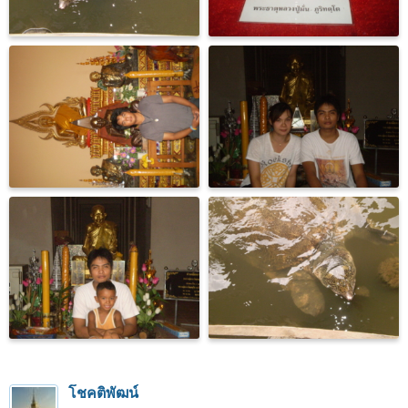
โชคติพัฒน์