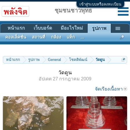
เข้าสู่ระบบหรือลงทะเบียน
ชุมชนชาวพุทธ
หน้าแรก
เว็บบอร์ด
มีอะไรใหม่
รูปภาพ
คอลเล็คชั่น
สถานที่
กล้อง
แท็ก
...
หน้าแรก
รูปภาพ
General
โชคติพัฒน์
วัดดูน
วัดดูน
อัปเดต
27 กรกฎาคม 2009
จัดเรียงเนื้อหา