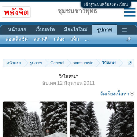
เข้าสู่ระบบหรือลงทะเบียน
ชุมชนชาวพุทธ
หน้าแรก
เว็บบอร์ด
มีอะไรใหม่
รูปภาพ
คอลเล็คชั่น
สถานที่
กล้อง
แท็ก
...
หน้าแรก
รูปภาพ
General
somsumsie
วิปัสสนา
วิปัสสนา
อัปเดต
12 มิถุนายน 2011
จัดเรียงเนื้อหา