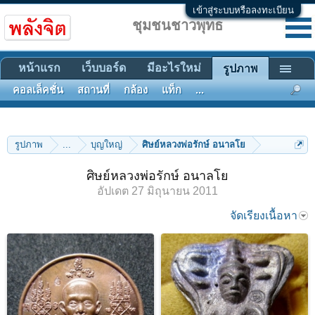
เข้าสู่ระบบหรือลงทะเบียน
ชุมชนชาวพุทธ
หน้าแรก
เว็บบอร์ด
มีอะไรใหม่
รูปภาพ
คอลเล็คชั่น
สถานที่
กล้อง
แท็ก
...
รูปภาพ
...
บุญใหญ่
ศิษย์หลวงพ่อรักษ์ อนาลโย
ศิษย์หลวงพ่อรักษ์ อนาลโย
อัปเดต
27 มิถุนายน 2011
จัดเรียงเนื้อหา