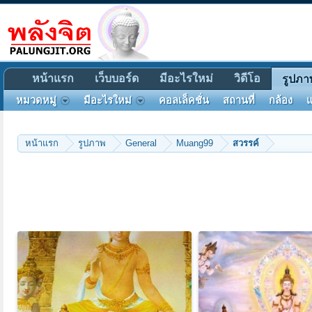
หน้าแรก
เว็บบอร์ด
มีอะไรใหม่
วิดีโอ
รูปภา
หมวดหมู่
มีอะไรใหม่
คอลเล็คชั่น
สถานที่
กล้อง
แ
หน้าแรก
รูปภาพ
General
Muang99
สวรรค์