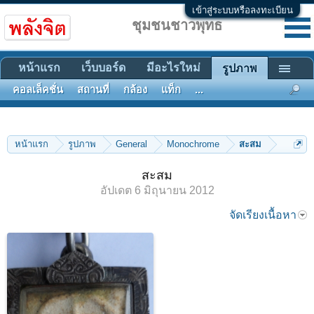
เข้าสู่ระบบหรือลงทะเบียน
ชุมชนชาวพุทธ
หน้าแรก
เว็บบอร์ด
มีอะไรใหม่
รูปภาพ
คอลเล็คชั่น
สถานที่
กล้อง
แท็ก
...
หน้าแรก
รูปภาพ
General
Monochrome
สะสม
สะสม
อัปเดต
6 มิถุนายน 2012
จัดเรียงเนื้อหา