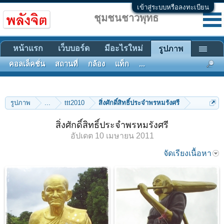
เข้าสู่ระบบหรือลงทะเบียน
ชุมชนชาวพุทธ
หน้าแรก
เว็บบอร์ด
มีอะไรใหม่
รูปภาพ
คอลเล็คชั่น
สถานที่
กล้อง
แท็ก
...
รูปภาพ
...
ttt2010
สิ่งศักดิ์สิทธิ์ประจำพรหมรังศรี
สิ่งศักดิ์สิทธิ์ประจำพรหมรังศรี
อัปเดต
10 เมษายน 2011
จัดเรียงเนื้อหา