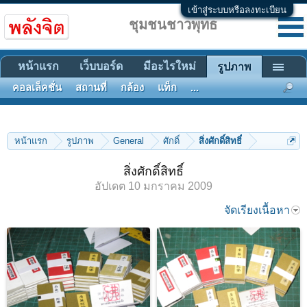
เข้าสู่ระบบหรือลงทะเบียน
ชุมชนชาวพุทธ
หน้าแรก
เว็บบอร์ด
มีอะไรใหม่
รูปภาพ
คอลเล็คชั่น
สถานที่
กล้อง
แท็ก
...
หน้าแรก
รูปภาพ
General
ศักดิ์
สิ่งศักดิ์สิทธิ์
สิ่งศักดิ์สิทธิ์
อัปเดต
10 มกราคม 2009
จัดเรียงเนื้อหา