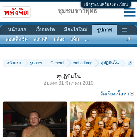
เข้าสู่ระบบหรือลงทะเบียน
ชุมชนชาวพุทธ
หน้าแรก
เว็บบอร์ด
มีอะไรใหม่
รูปภาพ
คอลเล็คชั่น
สถานที่
กล้อง
แท็ก
...
หน้าแรก
รูปภาพ
General
cmhadtong
สุปฏิปันโน
สุปฏิปันโน
อัปเดต
31 มีนาคม 2010
จัดเรียงเนื้อหา