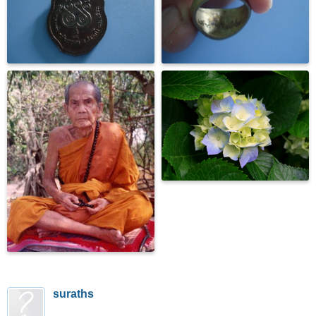
suraths