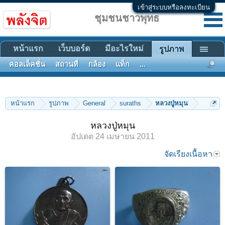
เข้าสู่ระบบหรือลงทะเบียน
ชุมชนชาวพุทธ
หน้าแรก
เว็บบอร์ด
มีอะไรใหม่
รูปภาพ
คอลเล็คชั่น
สถานที่
กล้อง
แท็ก
...
หน้าแรก
รูปภาพ
General
suraths
หลวงปู่หมุน
หลวงปู่หมุน
อัปเดต
24 เมษายน 2011
จัดเรียงเนื้อหา