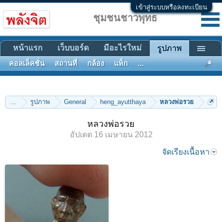
เข้าสู่ระบบหรือลงทะเบียน
ชุมชนชาวพุทธ
หน้าแรก
เว็บบอร์ด
มีอะไรใหม่
รูปภาพ
คอลเล็คชั่น
สถานที่
กล้อง
แท็ก
...
...
รูปภาพ
General
heng_ayutthaya
หลวงพ่อรวย
หลวงพ่อรวย
อัปเดต
16 เมษายน 2012
จัดเรียงเนื้อหา