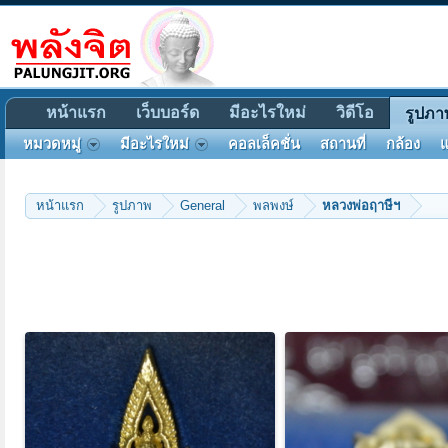
หน้าแรก
เว็บบอร์ด
มีอะไรใหม่
วิดีโอ
รูปภา
หมวดหมู่
มีอะไรใหม่
คอลเล็คชั่น
สถานที่
กล้อง
แ
หน้าแรก
รูปภาพ
General
พลพงษ์
หลวงพ่อฤาษีฯ