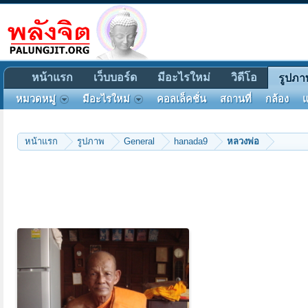
หน้าแรก
เว็บบอร์ด
มีอะไรใหม่
วิดีโอ
รูปภา
หมวดหมู่
มีอะไรใหม่
คอลเล็คชั่น
สถานที่
กล้อง
แ
หน้าแรก
รูปภาพ
General
hanada9
หลวงพ่อ