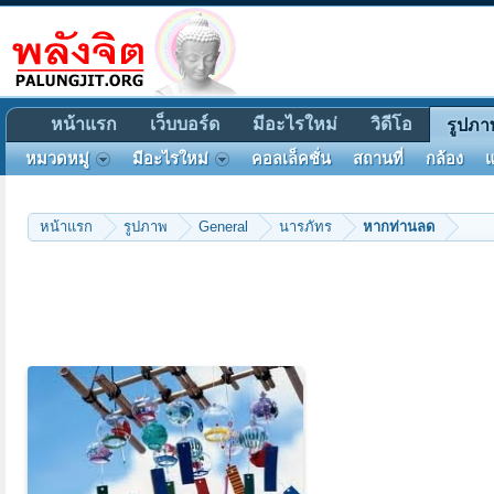
หน้าแรก
เว็บบอร์ด
มีอะไรใหม่
วิดีโอ
รูปภา
หมวดหมู่
มีอะไรใหม่
คอลเล็คชั่น
สถานที่
กล้อง
แ
หน้าแรก
รูปภาพ
General
นารภัทร
หากท่านลด