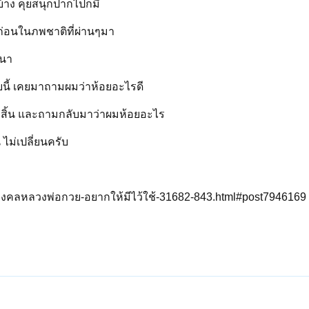
บ้าง คุยสนุกปากไปก็มี
ก่อนในภพชาติที่ผ่านๆมา
วนา
ี้ เคยมาถามผมว่าห้อยอะไรดี
งสิ้น และถามกลับมาว่าผมห้อยอะไร
 ไม่เปลี่ยนครับ
ตถุมงคลหลวงพ่อกวย-อยากให้มีไว้ใช้-31682-843.html#post7946169