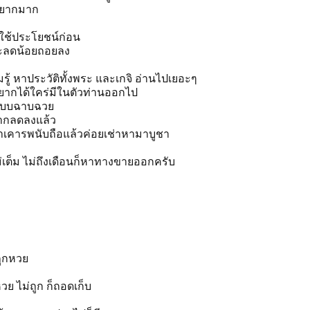
มอยากมาก
มาใช้ประโยชน์ก่อน
ีจะลดน้อยถอยลง
ู้ หาประวัติทั้งพระ และเกจิ อ่านไปเยอะๆ
ยากได้ใคร่มีในตัวท่านออกไป
าแบบฉาบฉวย
ยากลดลงแล้ว
ทธาเคารพนับถือแล้วค่อยเช่าหามาบูชา
เต็ม ไม่ถึงเดือนก็หาทางขายออกครับ
ถูกหวย
ย ไม่ถูก ก็ถอดเก็บ