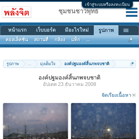
เข้าสู่ระบบหรือลงทะเบียน
ชุมชนชาวพุทธ
หน้าแรก
เว็บบอร์ด
มีอะไรใหม่
รูปภาพ
คอลเล็คชั่น
สถานที่
กล้อง
แท็ก
...
รูปภาพ
...
มุ่งเต็มใจ
องค์ปฐมองค์สิ้นภพจบชาติ
องค์ปฐมองค์สิ้นภพจบชาติ
อัปเดต
23 ธันวาคม 2008
จัดเรียงเนื้อหา