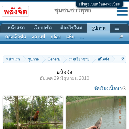
เข้าสู่ระบบหรือลงทะเบียน
ชุมชนชาวพุทธ
หน้าแรก
เว็บบอร์ด
มีอะไรใหม่
รูปภาพ
คอลเล็คชั่น
สถานที่
กล้อง
แท็ก
...
หน้าแรก
รูปภาพ
General
ราคุเรียวซาย
อนิจจัง
อนิจจัง
อัปเดต
29 มิถุนายน 2010
จัดเรียงเนื้อหา