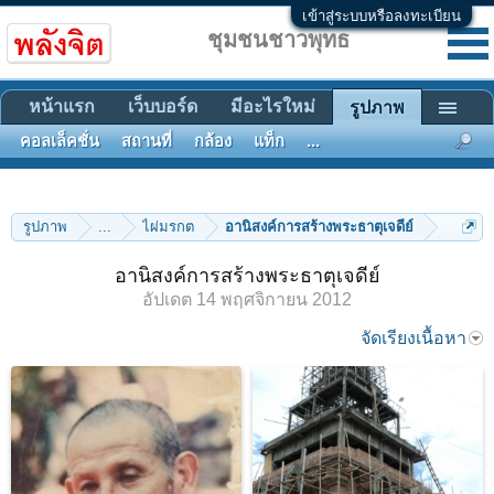
เข้าสู่ระบบหรือลงทะเบียน
ชุมชนชาวพุทธ
หน้าแรก
เว็บบอร์ด
มีอะไรใหม่
รูปภาพ
คอลเล็คชั่น
สถานที่
กล้อง
แท็ก
...
รูปภาพ
...
ไผ่มรกต
อานิสงค์การสร้างพระธาตุเจดีย์
อานิสงค์การสร้างพระธาตุเจดีย์
อัปเดต
14 พฤศจิกายน 2012
จัดเรียงเนื้อหา