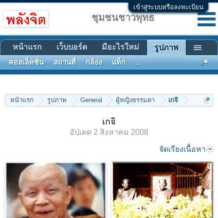
เข้าสู่ระบบหรือลงทะเบียน
ชุมชนชาวพุทธ
หน้าแรก
เว็บบอร์ด
มีอะไรใหม่
รูปภาพ
คอลเล็คชั่น
สถานที่
กล้อง
แท็ก
...
หน้าแรก
รูปภาพ
General
ผู้หญิงธรรมดา
เกจิ
เกจิ
อัปเดต
2 สิงหาคม 2008
จัดเรียงเนื้อหา