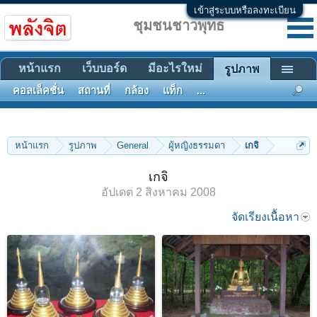
เข้าสู่ระบบหรือลงทะเบียน
ชุมชนชาวพุทธ
หน้าแรก
เว็บบอร์ด
มีอะไรใหม่
รูปภาพ
คอลเล็คชั่น
สถานที่
กล้อง
แท็ก
...
หน้าแรก
รูปภาพ
General
ผู้หญิงธรรมดา
เกจิ
เกจิ
อัปเดต
2 สิงหาคม 2008
จัดเรียงเนื้อหา