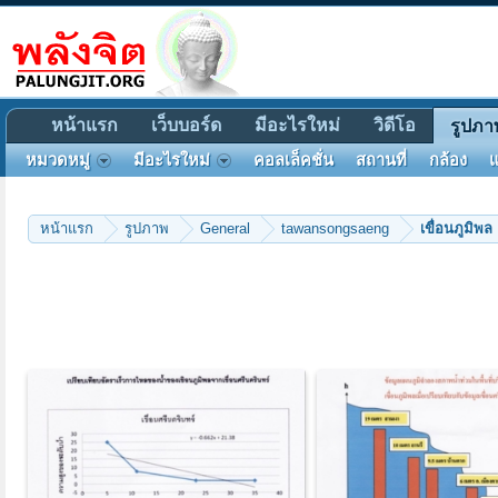
หน้าแรก
เว็บบอร์ด
มีอะไรใหม่
วิดีโอ
รูปภา
หมวดหมู่
มีอะไรใหม่
คอลเล็คชั่น
สถานที่
กล้อง
แ
หน้าแรก
รูปภาพ
General
tawansongsaeng
เขื่อนภูมิพล