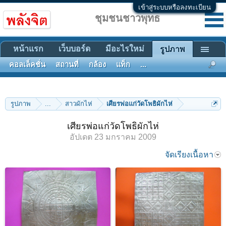
เข้าสู่ระบบหรือลงทะเบียน
ชุมชนชาวพุทธ
หน้าแรก
เว็บบอร์ด
มีอะไรใหม่
รูปภาพ
คอลเล็คชั่น
สถานที่
กล้อง
แท็ก
...
รูปภาพ
...
สาวผักไห่
เศียรพ่อแก่วัดโพธิผักไห่
เศียรพ่อแก่วัดโพธิผักไห่
อัปเดต
23 มกราคม 2009
จัดเรียงเนื้อหา